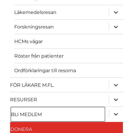
expande
Läkemedelsresan
underme
expande
Forskningsresan
underme
HCMs vägar
Röster från patienter
Ordförklaringar till resorna
expande
FÖR LÄKARE M.FL.
underme
expande
RESURSER
underme
expande
BLI MEDLEM
underme
DONERA