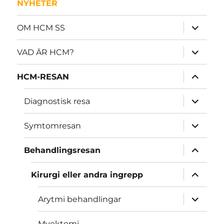
NYHETER
expande
OM HCM SS
underme
expande
VAD ÄR HCM?
underme
expande
HCM-RESAN
underme
expande
Diagnostisk resa
underme
expande
Symtomresan
underme
expande
Behandlingsresan
underme
expande
Kirurgi eller andra ingrepp
underme
expande
Arytmi behandlingar
underme
Myektomi